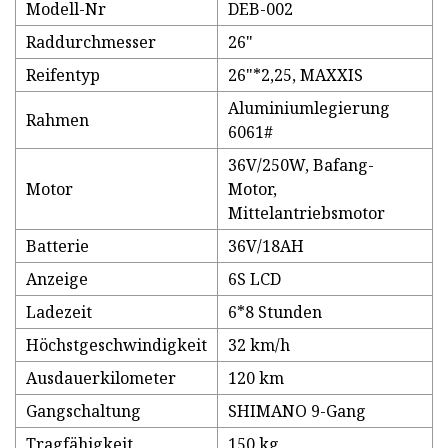
Modell-Nr
DEB-002
Raddurchmesser
26"
Reifentyp
26"*2,25, MAXXIS
Aluminiumlegierung
Rahmen
6061#
36V/250W, Bafang-
Motor
Motor,
Mittelantriebsmotor
Batterie
36V/18AH
Anzeige
6S LCD
Ladezeit
6*8 Stunden
Höchstgeschwindigkeit
32 km/h
Ausdauerkilometer
120 km
Gangschaltung
SHIMANO 9-Gang
Tragfähigkeit
150 kg