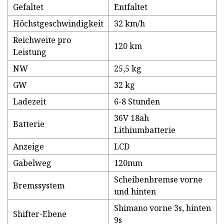
Gefaltet
Entfaltet
Höchstgeschwindigkeit
32 km/h
Reichweite pro
120 km
Leistung
NW
25,5 kg
GW
32 kg
Ladezeit
6-8 Stunden
36V 18ah
Batterie
Lithiumbatterie
Anzeige
LCD
Gabelweg
120mm
Scheibenbremse vorne
Bremssystem
und hinten
Shimano vorne 3s, hinten
Shifter-Ebene
9s