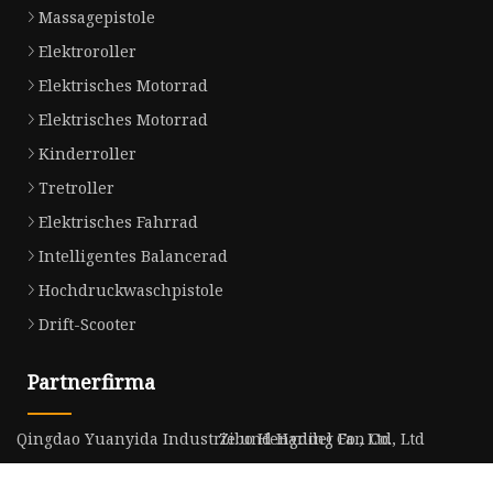
Massagepistole
Elektroroller
Elektrisches Motorrad
Elektrisches Motorrad
Kinderroller
Tretroller
Elektrisches Fahrrad
Intelligentes Balancerad
Hochdruckwaschpistole
Drift-Scooter
Partnerfirma
Qingdao Yuanyida Industrie und Handel Co., Ltd
Zibo Hengding Fan Co., Ltd
Zhejiang Delage Maschinen Kompressor Co., Ltd
China EVOH-Hochbarrierefolie