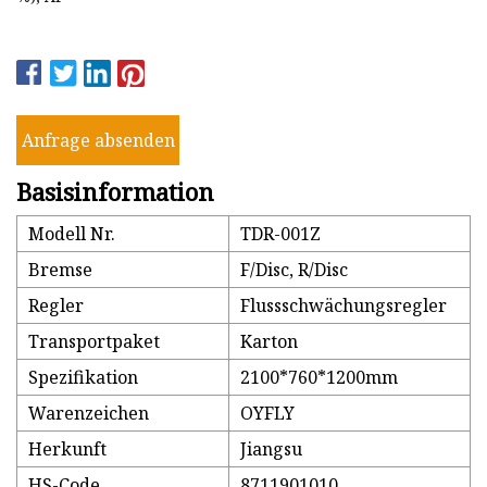
Anfrage absenden
Basisinformation
Modell Nr.
TDR-001Z
Bremse
F/Disc, R/Disc
Regler
Flussschwächungsregler
Transportpaket
Karton
Spezifikation
2100*760*1200mm
Warenzeichen
OYFLY
Herkunft
Jiangsu
HS-Code
8711901010