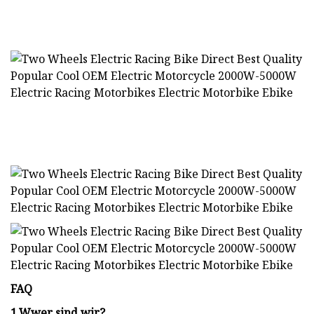
FAQ
1.
W
wer sind wir?