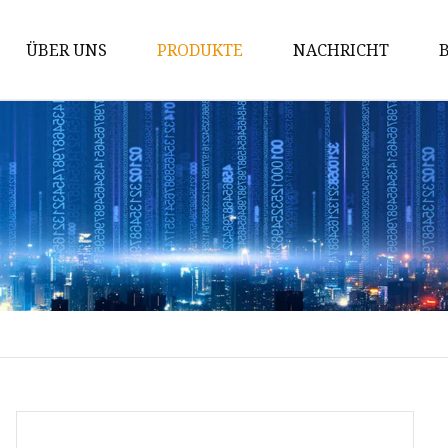
ÜBER UNS
PRODUKTE
NACHRICHT
Massagepistole
Elektroroller
Elektrisches Motorrad
Elektrisches Motorrad
Kinderroller
Tretroller
Elektrisches Fahrrad
Intelligentes Balancerad
Hochdruckwaschpistole