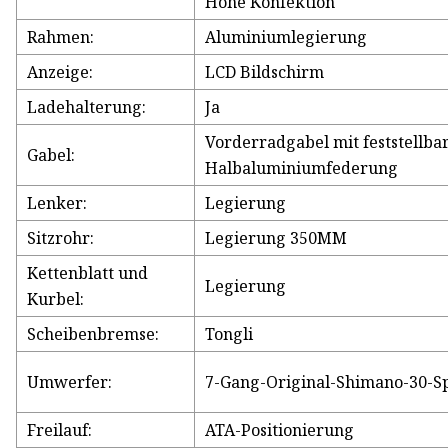
Hohe Konfektion
Rahmen:
Aluminiumlegierung
Anzeige:
LCD Bildschirm
Ladehalterung:
Ja
Vorderradgabel mit feststellba
Gabel:
Halbaluminiumfederung
Lenker:
Legierung
Sitzrohr:
Legierung 350MM
Kettenblatt und
Legierung
Kurbel:
Scheibenbremse:
Tongli
Umwerfer:
7-Gang-Original-Shimano-30-Sp
Freilauf:
ATA-Positionierung