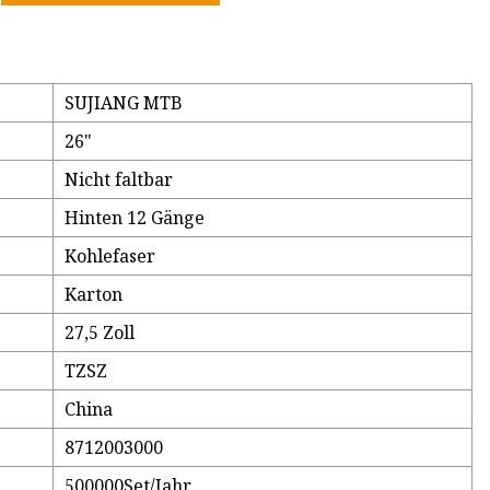
SUJIANG MTB
26"
Nicht faltbar
Hinten 12 Gänge
Kohlefaser
Karton
27,5 Zoll
TZSZ
China
8712003000
500000Set/Jahr