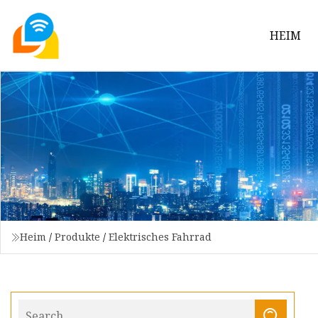
HEIM
Heim
/
Produkte
/
Elektrisches Fahrrad